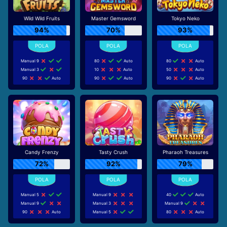
Wild Wild Fruits
Master Gemsword
Tokyo Neko
94%
70%
93%
Manual 9
80
Auto
80
Auto
Manual 3
10
Auto
50
Auto
90
Auto
90
Auto
90
Auto
Candy Frenzy
Tasty Crush
Pharaoh Treasures
72%
92%
79%
Manual 5
Manual 9
40
Auto
Manual 9
Manual 3
Manual 9
90
Auto
Manual 5
80
Auto