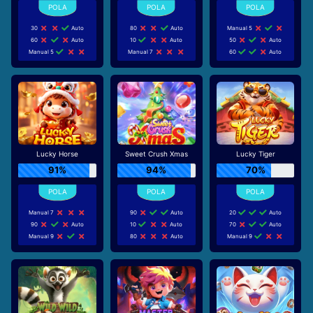
30
Auto
80
Auto
Manual 5
60
Auto
10
Auto
50
Auto
Manual 5
Manual 7
60
Auto
Lucky Horse
Sweet Crush Xmas
Lucky Tiger
91%
94%
70%
Manual 7
90
Auto
20
Auto
90
Auto
10
Auto
70
Auto
Manual 9
80
Auto
Manual 9