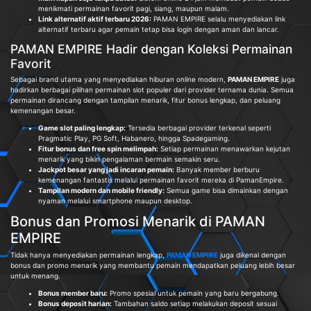
menikmati permainan favorit pagi, siang, maupun malam.
Link alternatif aktif terbaru 2026:
PAMAN EMPIRE selalu menyediakan link
alternatif terbaru agar pemain tetap bisa login dengan aman dan lancar.
PAMAN EMPIRE Hadir dengan Koleksi Permainan
Favorit
Sebagai brand utama yang menyediakan hiburan online modern,
PAMAN EMPIRE
juga
hadirkan berbagai pilihan permainan slot populer dari provider ternama dunia. Semua
permainan dirancang dengan tampilan menarik, fitur bonus lengkap, dan peluang
kemenangan besar.
Game slot paling lengkap:
Tersedia berbagai provider terkenal seperti
Pragmatic Play, PG Soft, Habanero, hingga Spadegaming.
Fitur bonus dan free spin melimpah:
Setiap permainan menawarkan kejutan
menarik yang bikin pengalaman bermain semakin seru.
Jackpot besar yang jadi incaran pemain:
Banyak member berburu
kemenangan fantastis melalui permainan favorit mereka di PamanEmpire.
Tampilan modern dan mobile friendly:
Semua game bisa dimainkan dengan
nyaman melalui smartphone maupun desktop.
Bonus dan Promosi Menarik di PAMAN
EMPIRE
Tidak hanya menyediakan permainan lengkap,
PAMAN EMPIRE
juga dikenal dengan
bonus dan promo menarik yang membantu pemain mendapatkan peluang lebih besar
untuk menang.
Bonus member baru:
Promo spesial untuk pemain yang baru bergabung.
Bonus deposit harian:
Tambahan saldo setiap melakukan deposit sesuai