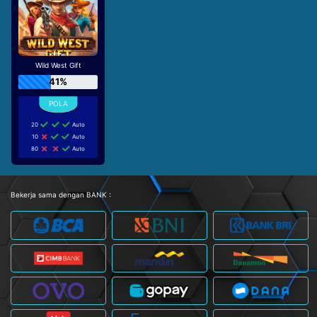
Wild West Gift
41%
20
Auto
10
Auto
80
Auto
Bekerja sama dengan BANK :