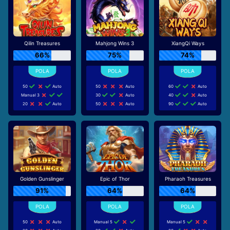
Qilin Treasures
Mahjong Wins 3
XiangQi Ways
66%
75%
74%
50
Auto
50
Auto
60
Auto
Manual 3
30
Auto
40
Auto
20
Auto
50
Auto
90
Auto
Golden Gunslinger
Epic of Thor
Pharaoh Treasures
91%
64%
64%
50
Auto
Manual 5
Manual 5