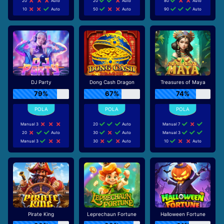
20
Auto
20
Auto
80
Auto
10
Auto
50
Auto
90
Auto
DJ Party
Dong Cash Dragon
Treasures of Maya
79%
67%
74%
Manual 3
20
Auto
Manual 7
20
Auto
30
Auto
Manual 3
Manual 3
30
Auto
10
Auto
Pirate King
Leprechaun Fortune
Halloween Fortune