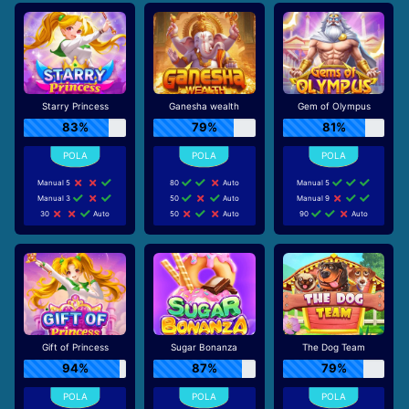
Starry Princess
Ganesha wealth
Gem of Olympus
83%
79%
81%
Manual 5
80
Auto
Manual 5
Manual 3
50
Auto
Manual 9
30
Auto
50
Auto
90
Auto
Gift of Princess
Sugar Bonanza
The Dog Team
94%
87%
79%