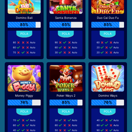
Domino Bali
Santa Bonanza
Duo Cai Duo Fu
85%
65%
85%
80
Auto
90
Auto
60
Auto
60
Auto
60
Auto
20
Auto
70
Auto
30
Auto
20
Auto
Money Piggy
Poker Ways 2
Domino Ways
74%
85%
76%
70
Auto
30
Auto
40
Auto
60
Auto
60
Auto
80
Auto
40
Auto
50
Auto
90
Auto