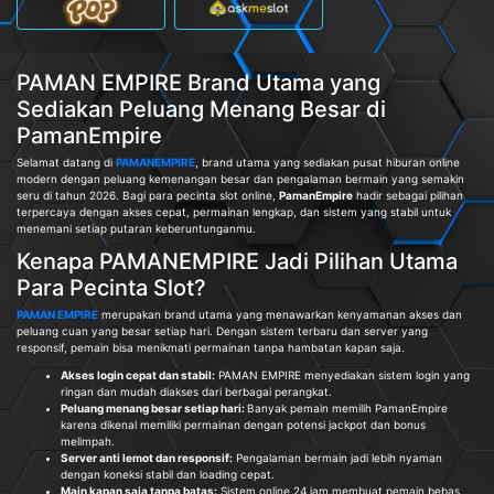
PAMAN EMPIRE Brand Utama yang
Sediakan Peluang Menang Besar di
PamanEmpire
Selamat datang di
PAMANEMPIRE
, brand utama yang sediakan pusat hiburan online
modern dengan peluang kemenangan besar dan pengalaman bermain yang semakin
seru di tahun 2026. Bagi para pecinta slot online,
PamanEmpire
hadir sebagai pilihan
terpercaya dengan akses cepat, permainan lengkap, dan sistem yang stabil untuk
menemani setiap putaran keberuntunganmu.
Kenapa PAMANEMPIRE Jadi Pilihan Utama
Para Pecinta Slot?
PAMAN EMPIRE
merupakan brand utama yang menawarkan kenyamanan akses dan
peluang cuan yang besar setiap hari. Dengan sistem terbaru dan server yang
responsif, pemain bisa menikmati permainan tanpa hambatan kapan saja.
Akses login cepat dan stabil:
PAMAN EMPIRE menyediakan sistem login yang
ringan dan mudah diakses dari berbagai perangkat.
Peluang menang besar setiap hari:
Banyak pemain memilih PamanEmpire
karena dikenal memiliki permainan dengan potensi jackpot dan bonus
melimpah.
Server anti lemot dan responsif:
Pengalaman bermain jadi lebih nyaman
dengan koneksi stabil dan loading cepat.
Main kapan saja tanpa batas:
Sistem online 24 jam membuat pemain bebas