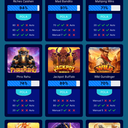
Riches Caishen
Mad Bandito
Mahjong Wins
94%
91%
71%
80
Auto
70
Auto
20
Auto
60
Auto
Manual 7
50
Auto
90
Auto
Manual 7
20
Auto
Phra Rahu
Jackpot Buffalo
Wild Gunslinger
74%
89%
70%
10
Auto
90
Auto
Manual 7
60
Auto
80
Auto
20
Auto
20
Auto
Manual 7
Manual 5