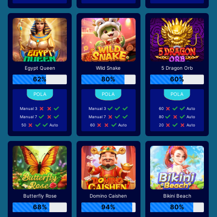
Egypt Queen
Wild Snake
5 Dragon Orb
62%
80%
60%
Manual 3
Manual 3
60
Auto
Manual 7
Manual 7
80
Auto
50
Auto
60
Auto
20
Auto
Butterfly Rose
Domino Caishen
Bikini Beach
68%
94%
80%