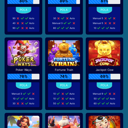
80%
89%
61%
90
Auto
30
Auto
Manual 5
40
Auto
Manual 3
Manual 5
90
Auto
80
Auto
10
Auto
Poker Ways
Fortune Train
Jackpot Cow
76%
74%
69%
Manual 3
10
Auto
Manual 9
10
Auto
10
Auto
50
Auto
30
Auto
50
Auto
60
Auto