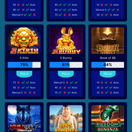
50
Auto
80
Auto
10
Auto
90
Auto
80
Auto
Manual 3
Manual 3
70
Auto
30
Auto
5 Kirin
5 Bunny
Book of 88
75%
61%
44%
70
Auto
Manual 3
10
Auto
40
Auto
40
Auto
20
Auto
Manual 5
10
Auto
20
Auto