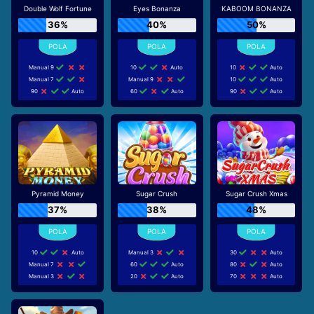
Double Wolf Fortune
Eyes Bonanza
KABOOM BONANZA
36%
40%
50%
Manual 9
10
Auto
10
Auto
Manual 7
Manual 9
10
Auto
90
Auto
60
Auto
90
Auto
Pyramid Money
Sugar Crush
Sugar Crush Xmas
37%
38%
48%
10
Auto
Manual 3
30
Auto
Manual 7
60
Auto
80
Auto
Manual 3
20
Auto
70
Auto