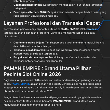
ketentuan promo.
Cashback dan rollingan:
Kesempatan mendapatkan keuntungan tambahan
setiap hari.
Event spesial terbaru 2026:
Banyak event menarik dengan hadiah besar yang
rutin diadakan untuk seluruh member.
Layanan Profesional dan Transaksi Cepat
Kenyamanan pemain menjadi prioritas utama di
PAMAN EMPIRE
. Oleh karena itu,
tersedia layanan pelanggan profesional yang siap membantu kapan saja saat
dibutuhkan.
Customer service 24 jam:
Tim support selalu aktif membantu melalui live chat
dan platform komunikasi lainnya.
Transaksi cepat dan aman:
Deposit dan withdraw diproses dengan sistem
modern yang praktis dan terpercaya.
Banyak metode pembayaran:
Mendukung transfer bank, e-wallet, dan
berbagai metode transaksi digital populer.
PAMAN EMPIRE : Brand Utama Pilihan
Pecinta Slot Online 2026
Bagi kamu yang mencari platform hiburan online modern dengan peluang menang
besar,
PAMAN EMPIRE
adalah pilihan yang tepat. Dengan akses mudah, permainan
lengkap, bonus melimpah, dan sistem yang stabil, PamanEmpire terus menjadi brand
utama favorit para pemain di tahun 2026.
Jangan lewatkan kesempatan menikmati pengalaman bermain yang lebih seru dan
peluang jackpot fantastis hanya bersama
PAMAN EMPIRE
, brand utama yang
menyediakan peluang menang besar setiap hari!