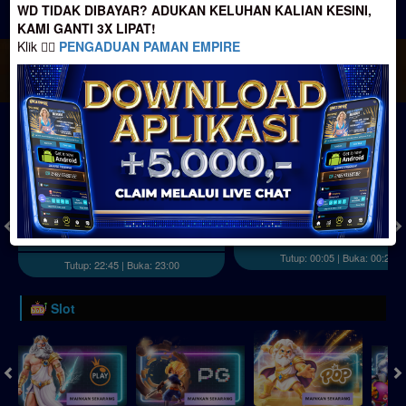
WD TIDAK DIBAYAR? ADUKAN KELUHAN KALIAN KESINI,
JACKPOT PROGRESIF
KAMI GANTI 3X LIPAT!
Klik 👉🏻
PENGADUAN PAMAN EMPIRE
IDR
2,901,898,817.00
Togel
Kentucky Midday
Hongkong
( Setiap Hari )
( Setiap Hari )
Kamis
4
1
5
Kamis
3
6
3
4
06/08/2026
06/08/2026
Tutup: 00:05 | Buka: 00:21
Tutup: 22:45 | Buka: 23:00
Slot