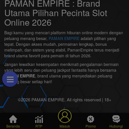
PAMAN EMPIRE : Brand
Utama Pilihan Pecinta Slot
Online 2026
Bagi kamu yang mencari platform hiburan online modern dengan
peluang menang besar,
PAMAN EMPIRE
adalah pilihan yang
tepat. Dengan akses mudah, permainan lengkap, bonus
melimpah, dan sistem yang stabil, PamanEmpire terus menjadi
brand utama favorit para pemain di tahun 2026.
Jangan lewatkan kesempatan menikmati pengalaman bermain
yang lebih seru dan peluang jackpot fantastis hanya bersama
PAMAN EMPIRE
, brand utama yang menyediakan peluang
menang besar setiap hari!
©2026 PAMAN EMPIRE. All rights reserved | 18+
Beranda
RTP
Masuk
Promo
Hubungi