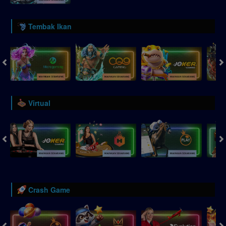
Tembak Ikan
Virtual
Crash Game