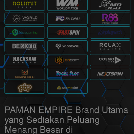
PAMAN EMPIRE Brand Utama
yang Sediakan Peluang
Menang Besar di