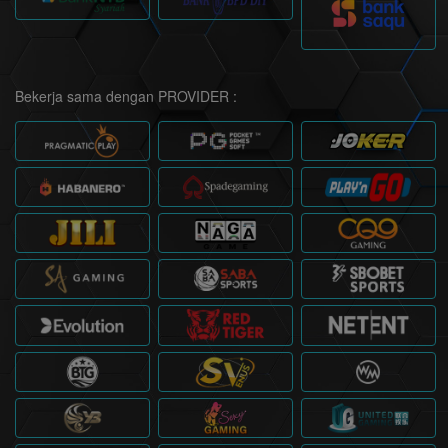
Bekerja sama dengan PROVIDER :