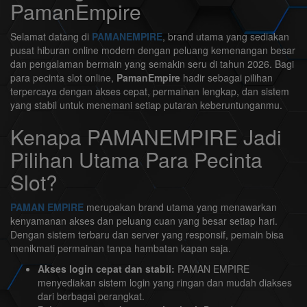
PamanEmpire
Selamat datang di
PAMANEMPIRE
, brand utama yang sediakan
pusat hiburan online modern dengan peluang kemenangan besar
dan pengalaman bermain yang semakin seru di tahun 2026. Bagi
para pecinta slot online,
PamanEmpire
hadir sebagai pilihan
terpercaya dengan akses cepat, permainan lengkap, dan sistem
yang stabil untuk menemani setiap putaran keberuntunganmu.
Kenapa PAMANEMPIRE Jadi
Pilihan Utama Para Pecinta
Slot?
PAMAN EMPIRE
merupakan brand utama yang menawarkan
kenyamanan akses dan peluang cuan yang besar setiap hari.
Dengan sistem terbaru dan server yang responsif, pemain bisa
menikmati permainan tanpa hambatan kapan saja.
Akses login cepat dan stabil:
PAMAN EMPIRE
menyediakan sistem login yang ringan dan mudah diakses
dari berbagai perangkat.